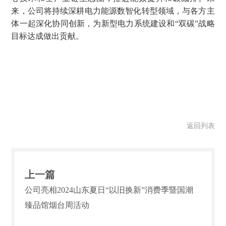
来，公司将持续深耕电力能源数智化转型领域，与各方主
体一起深化协同创新，为新型电力系统建设和“双碳”战略
目标达成做出贡献。
返回列表
上一篇
公司亮相2024山东夏日“以旧换新”消费季暨国潮
臻品馆烟台周活动